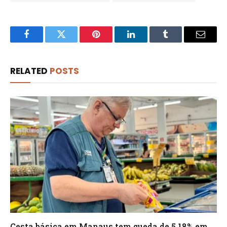
Facebook
Twitter
Pinterest
LinkedIn
Tumblr
Email
RELATED
POSTS
Cesta básica em Manaus tem queda de 5,18% em