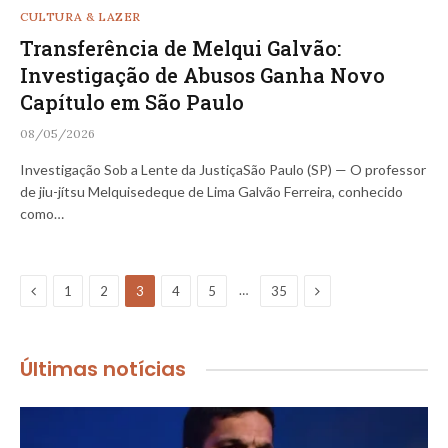
CULTURA & LAZER
Transferência de Melqui Galvão:
Investigação de Abusos Ganha Novo
Capítulo em São Paulo
08/05/2026
Investigação Sob a Lente da JustiçaSão Paulo (SP) — O professor
de jiu-jítsu Melquisedeque de Lima Galvão Ferreira, conhecido
como…
Previous
Next
…
1
2
3
4
5
35
Últimas notícias