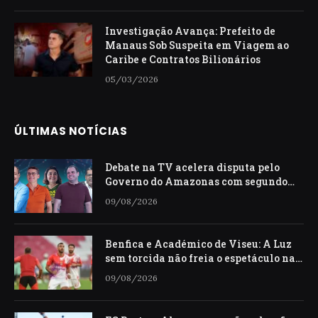
Investigação Avança: Prefeito de
Manaus Sob Suspeita em Viagem ao
Caribe e Contratos Bilionários
05/03/2026
ÚLTIMAS NOTÍCIAS
Debate na TV acelera disputa pelo
Governo do Amazonas com segundo
lugar indefinido
09/08/2026
Benfica e Académico de Viseu: A Luz
sem torcida não freia o espetáculo na
estreia da Liga
09/08/2026