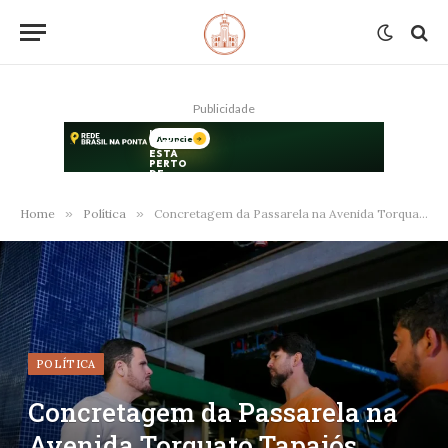
Publicidade
Home
»
Política
»
Concretagem da Passarela na Avenida Torquato Tapajós Avança com Renato Junior
POLÍTICA
Concretagem da Passarela na
Avenida Torquato Tapajós