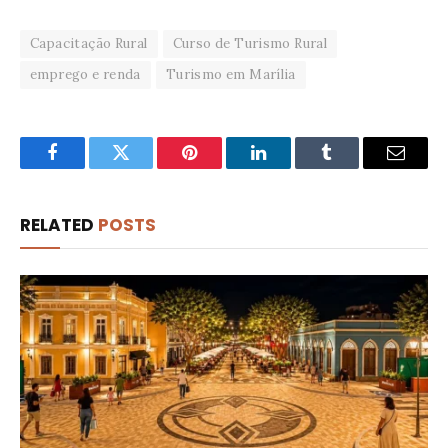
Capacitação Rural
Curso de Turismo Rural
emprego e renda
Turismo em Marília
Facebook
Twitter
Pinterest
LinkedIn
Tumblr
Email
RELATED
POSTS