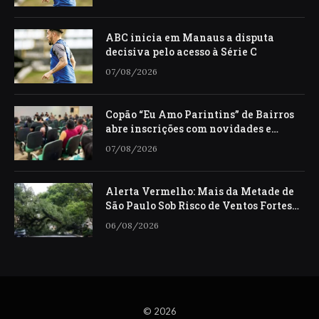
ABC inicia em Manaus a disputa
decisiva pelo acesso à Série C
07/08/2026
Copão “Eu Amo Parintins” de Bairros
abre inscrições com novidades e
expectativa de participação total
07/08/2026
Alerta Vermelho: Mais da Metade de
São Paulo Sob Risco de Ventos Fortes
do Ciclone-Bomba
06/08/2026
© 2026